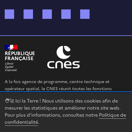
Bluesky
Mastodon
X (ex Twitter)
WhatsApp
Spotify
RÉPUBLIQUE
FRANÇAISE
A la fois agence de programme, centre technique et
opérateur spatial, le CNES réunit toutes les fonctions
permettant au gouvernement français de définir et mettre
🧑‍🚀 Ici la Terre ! Nous utilisons des cookies afin de
en œuvre sa stratégie spatiale.
mesurer les statistiques et améliorer notre site web.
Pour plus d'informations, consultez notre
Politique de
legifrance.gouv.fr
gouvernement.fr
confidentialité
.
service-public.fr
data.gouv.fr