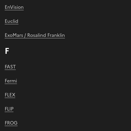
EnVision
Euclid
ExoMars / Rosalind Franklin
F
FAST
Fermi
FLEX
FLIP
FROG