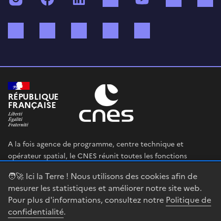
Bluesky
Mastodon
X (ex Twitter)
WhatsApp
Spotify
RÉPUBLIQUE
FRANÇAISE
A la fois agence de programme, centre technique et
opérateur spatial, le CNES réunit toutes les fonctions
permettant au gouvernement français de définir et mettre
🧑‍🚀 Ici la Terre ! Nous utilisons des cookies afin de
en œuvre sa stratégie spatiale.
mesurer les statistiques et améliorer notre site web.
Pour plus d'informations, consultez notre
Politique de
legifrance.gouv.fr
gouvernement.fr
confidentialité
.