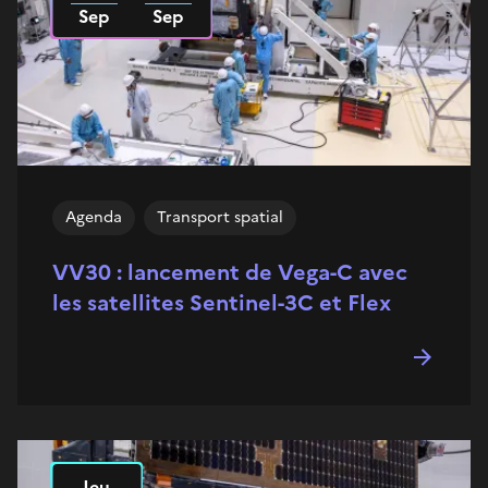
Sep
Sep
Agenda
Transport spatial
VV30 : lancement de Vega-C avec
les satellites Sentinel-3C et Flex
Jeu
Le
2026