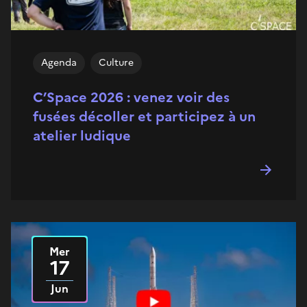
Agenda
Culture
C’Space 2026 : venez voir des
fusées décoller et participez à un
atelier ludique
Mer
Le
2026
17
Jun