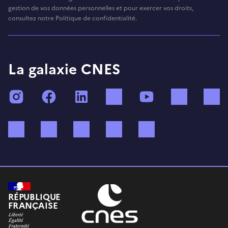
gestion de vos données personnelles et pour exercer vos droits,
consultez notre Politique de confidentialité.
La galaxie CNES
Instagram
Facebook
LinkedIn
TikTok
YouTube
Twitch
Bluesky
Mastodon
X (ex Twitter)
WhatsApp
Spotify
RÉPUBLIQUE
FRANÇAISE