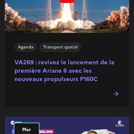
Agenda
Transport spatial
VA269 : revivez le lancement de la
première Ariane 6 avec les
nouveaux propulseurs P160C
Mer
Le
2026