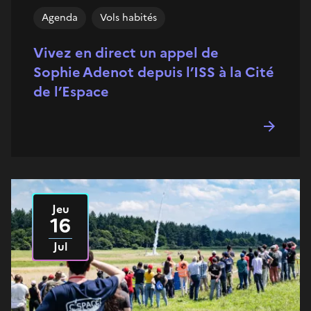
Agenda
Vols habités
Vivez en direct un appel de
Sophie Adenot depuis l’ISS à la Cité
de l’Espace
Jeu
Le
2026
16
Jul