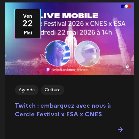
Ven
Le
2026
22
Mai
Agenda
Culture
Twitch : embarquez avec nous à
Cercle Festival x ESA x CNES