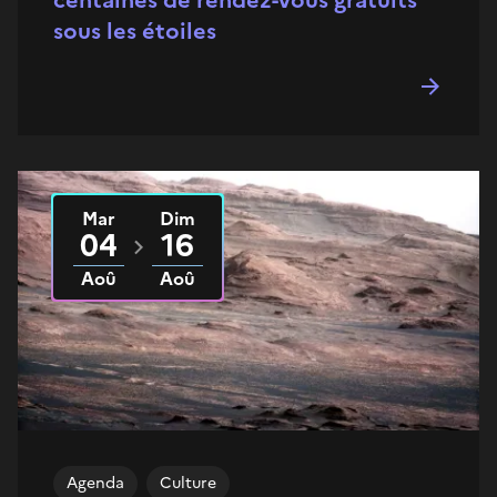
sous les étoiles
Mar
Dim
Du
2026
au
2026
04
16
Aoû
Aoû
Agenda
Culture