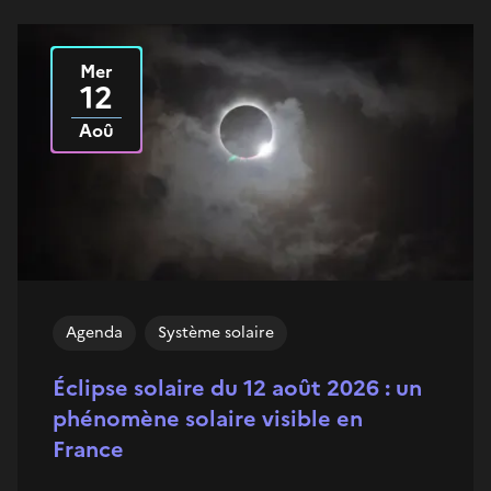
Mer
Le
2026
12
Aoû
Agenda
Système solaire
Éclipse solaire du 12 août 2026 : un
phénomène solaire visible en
France