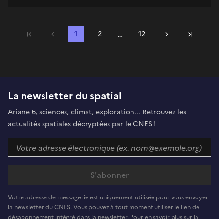
…
Précédent
1
2
12
Suivant
Première page
Dernière 
La newsletter du spatial
Ariane 6, sciences, climat, exploration... Retrouvez les
actualités spatiales décryptées par le CNES !
Votre adresse de messagerie est uniquement utilisée pour vous envoyer
la newsletter du CNES. Vous pouvez à tout moment utiliser le lien de
désabonnement intégré dans la newsletter. Pour en savoir plus sur la