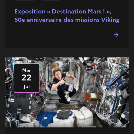
Exposition « Destination Mars ! »,
50e anniversaire des missions Viking
Mer
Le
2026
22
Jul