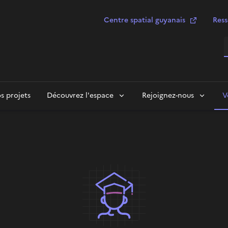
Centre spatial guyanais
Ress
R
s projets
Découvrez l'espace
Rejoignez-nous
V