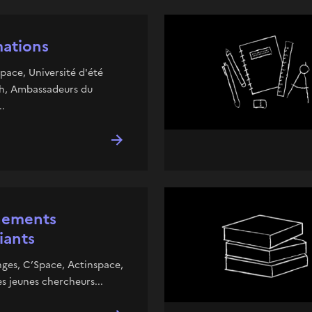
ations
pace, Université d'été
h, Ambassadeurs du
..
nements
iants
ges, C’Space, Actinspace,
s jeunes chercheurs...