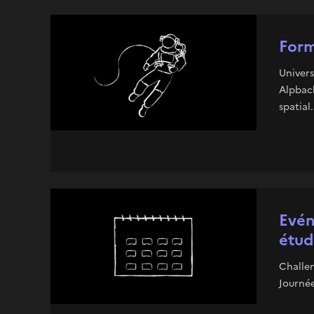
Form
Univers
Alpbac
spatial.
Evé
étud
Challen
Journée