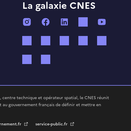
La galaxie CNES
Instagram
Facebook
LinkedIn
TikTok
YouTube
Twitch
Threads
Bluesky
Mastodon
X (ex Twi
WhatsApp
Spotify
 centre technique et opérateur spatial, le CNES réunit
t au gouvernement français de définir et mettre en
rnement.fr
service-public.fr