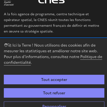
A la fois agence de programme, centre technique et
opérateur spatial, le CNES réunit toutes les fonctions
permettant au gouvernement français de définir et mettre
en œuvre sa stratégie spatiale.
legifrance.gouv.fr
gouvernement.fr
🧑‍🚀 Ici la Terre ! Nous utilisons des cookies afin de
mesurer les statistiques et améliorer notre site web.
service-public.fr
data.gouv.fr
Pour plus d'informations, consultez notre
Politique de
confidentialité
.
Accessibilité : partiellement conforme
Mentions légales
Politique de
confidentialité
Gestion des cookies
Contact
Centre spatial
Tout accepter
guyanais
Tout refuser
Sauf mention explicite de propriété intellectuelle détenue par des tiers,
les contenus de ce site sont proposés sous
Licence Etalab-2.0
Personnaliser