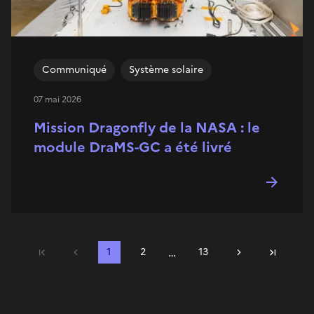
Communiqué
Système solaire
07 mai 2026
Mission Dragonfly de la NASA : le
module DraMS-GC a été livré
…
Précédent
1
2
13
Suivant
Première page
Dernière 