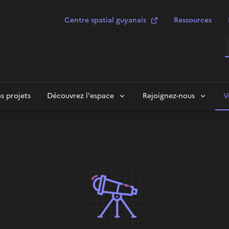
Centre spatial guyanais
Ressources
R
s projets
Découvrez l'espace
Rejoignez-nous
V