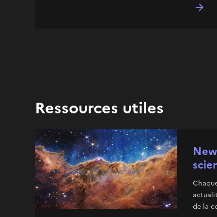
Ressources utiles
News
scie
Chaque 
actuali
de la c