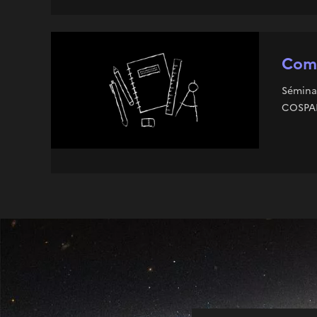
Comi
Séminai
COSPAR