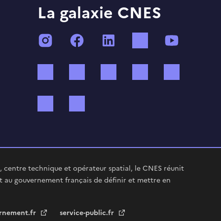
La galaxie CNES
Instagram
Facebook
LinkedIn
TikTok
YouTube
Twitch
Threads
Bluesky
Mastodon
X (ex Twi
WhatsApp
Spotify
 centre technique et opérateur spatial, le CNES réunit
t au gouvernement français de définir et mettre en
rnement.fr
service-public.fr