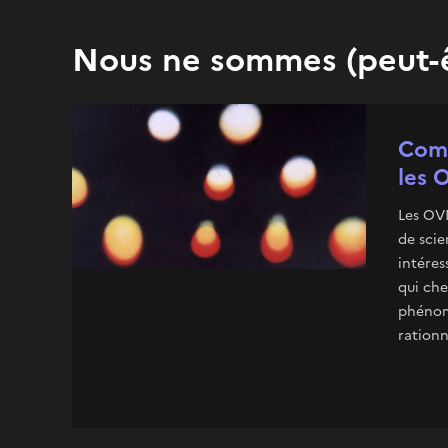
Nous ne sommes (peut-ê
Comm
les 
Les OVN
de scie
intéres
qui che
phénom
rationne