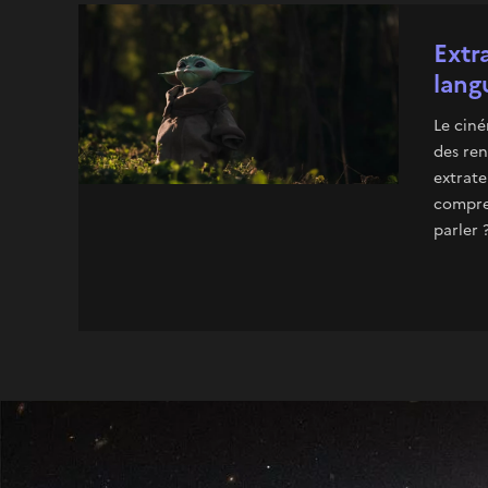
Extr
lang
Le cin
des re
extrat
compre
parler 