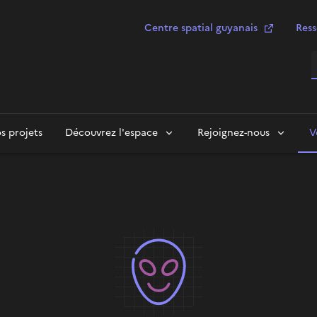
Centre spatial guyanais
Ress
R
s projets
Découvrez l'espace
Rejoignez-nous
V