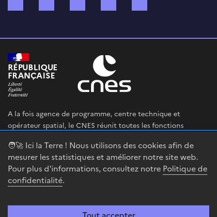
Bluesky
Mastodon
X (ex Twitter)
WhatsApp
Spotify
RÉPUBLIQUE
FRANÇAISE
A la fois agence de programme, centre technique et
opérateur spatial, le CNES réunit toutes les fonctions
permettant au gouvernement français de définir et mettre
🧑‍🚀 Ici la Terre ! Nous utilisons des cookies afin de
en œuvre sa stratégie spatiale.
mesurer les statistiques et améliorer notre site web.
Pour plus d'informations, consultez notre
Politique de
legifrance.gouv.fr
gouvernement.fr
confidentialité
.
service-public.fr
data.gouv.fr
Tout accepter