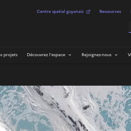
Centre spatial guyanais
Ressources
R
s projets
Découvrez l'espace
Rejoignez-nous
V