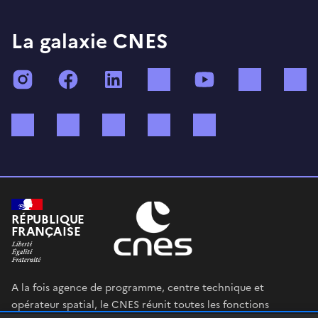
La galaxie CNES
Instagram
Facebook
LinkedIn
TikTok
YouTube
Twitch
Bluesky
Mastodon
X (ex Twitter)
WhatsApp
Spotify
RÉPUBLIQUE
FRANÇAISE
A la fois agence de programme, centre technique et
opérateur spatial, le CNES réunit toutes les fonctions