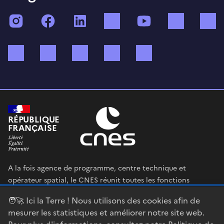
Instagram
Facebook
LinkedIn
TikTok
YouTube
Twitch
Bluesky
Mastodon
X (ex Twitter)
WhatsApp
Spotify
RÉPUBLIQUE
FRANÇAISE
A la fois agence de programme, centre technique et
opérateur spatial, le CNES réunit toutes les fonctions
permettant au gouvernement français de définir et mettre
🧑‍🚀 Ici la Terre ! Nous utilisons des cookies afin de
en œuvre sa stratégie spatiale.
mesurer les statistiques et améliorer notre site web.