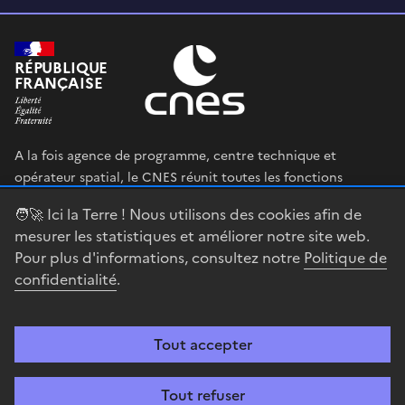
RÉPUBLIQUE
FRANÇAISE
A la fois agence de programme, centre technique et
opérateur spatial, le CNES réunit toutes les fonctions
permettant au gouvernement français de définir et mettre
🧑‍🚀 Ici la Terre ! Nous utilisons des cookies afin de
en œuvre sa stratégie spatiale.
mesurer les statistiques et améliorer notre site web.
Pour plus d'informations, consultez notre
Politique de
legifrance.gouv.fr
gouvernement.fr
confidentialité
.
service-public.fr
data.gouv.fr
Tout accepter
Accessibilité : partiellement conforme
Mentions légales
Politique de
confidentialité
Gestion des cookies
Contact
Centre spatial
Tout refuser