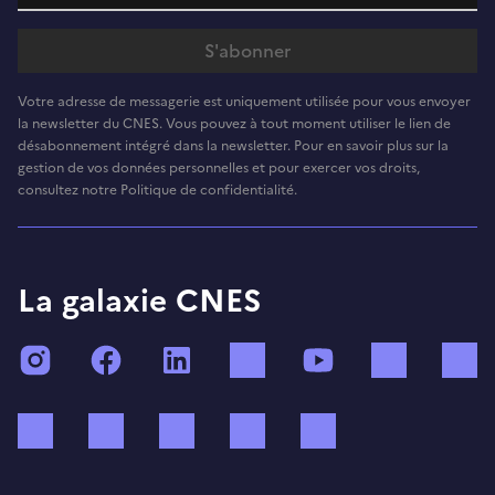
Votre adresse de messagerie est uniquement utilisée pour vous envoyer
la newsletter du CNES. Vous pouvez à tout moment utiliser le lien de
désabonnement intégré dans la newsletter. Pour en savoir plus sur la
gestion de vos données personnelles et pour exercer vos droits,
consultez notre Politique de confidentialité.
La galaxie CNES
Instagram
Facebook
LinkedIn
TikTok
YouTube
Twitch
Bluesky
Mastodon
X (ex Twitter)
WhatsApp
Spotify