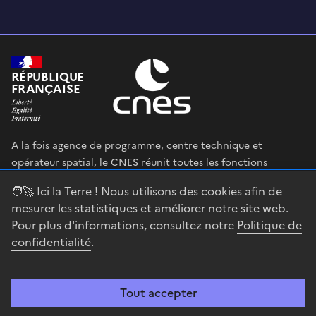
RÉPUBLIQUE
FRANÇAISE
A la fois agence de programme, centre technique et
opérateur spatial, le CNES réunit toutes les fonctions
permettant au gouvernement français de définir et mettre
🧑‍🚀 Ici la Terre ! Nous utilisons des cookies afin de
en œuvre sa stratégie spatiale.
mesurer les statistiques et améliorer notre site web.
Pour plus d'informations, consultez notre
Politique de
legifrance.gouv.fr
gouvernement.fr
confidentialité
.
service-public.fr
data.gouv.fr
Tout accepter
Accessibilité : partiellement conforme
Mentions légales
Politique de