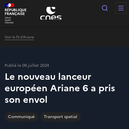
Panneau de gestion des cookies
Recherc
RÉPUBLIQUE
FRANÇAISE
Voir le fil d'Ariane
Publié le 09 juillet 2024
Le nouveau lanceur
européen Ariane 6 a pris
son envol
Communiqué
Transport spatial