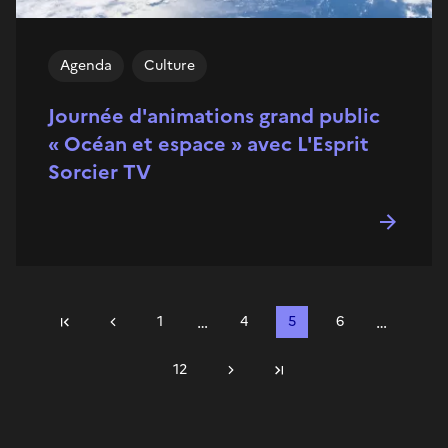
Agenda
Culture
Journée d'animations grand public
« Océan et espace » avec L'Esprit
Sorcier TV
…
…
Précédent
1
4
5
6
Première page
12
Suivant
Dernière page