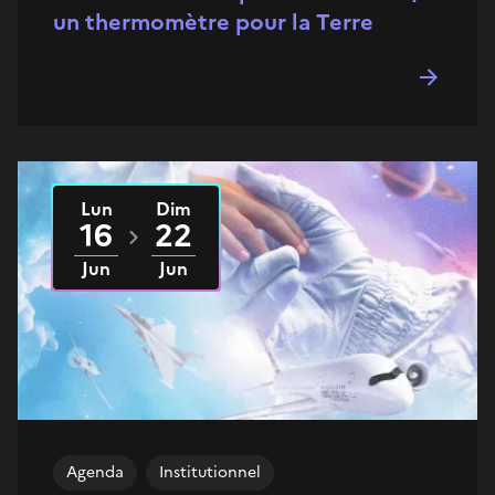
un thermomètre pour la Terre
Lun
Dim
Du
2025
au
2025
16
22
Jun
Jun
Agenda
Institutionnel