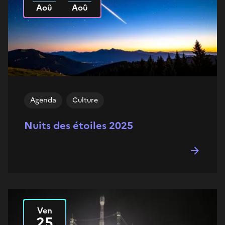
Aoû
Aoû
Agenda
Culture
Nuits des étoiles 2025
Ven
Le
2025
25