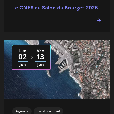
Le CNES au Salon du Bourget 2025
Lun
Ven
Du
2025
au
2025
02
13
Jun
Jun
Agenda
Institutionnel