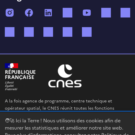
Instagram
Facebook
LinkedIn
TikTok
YouTube
Twitch
Bluesky
Mastodon
X (ex Twitter)
WhatsApp
Spotify
RÉPUBLIQUE
FRANÇAISE
A la fois agence de programme, centre technique et
opérateur spatial, le CNES réunit toutes les fonctions
permettant au gouvernement français de définir et mettre
🧑‍🚀 Ici la Terre ! Nous utilisons des cookies afin de
en œuvre sa stratégie spatiale.
mesurer les statistiques et améliorer notre site web.