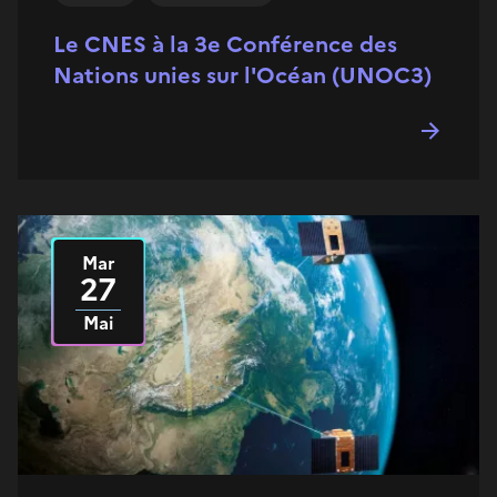
Le CNES à la 3e Conférence des
Nations unies sur l'Océan (UNOC3)
Mar
Le
2025
27
Mai