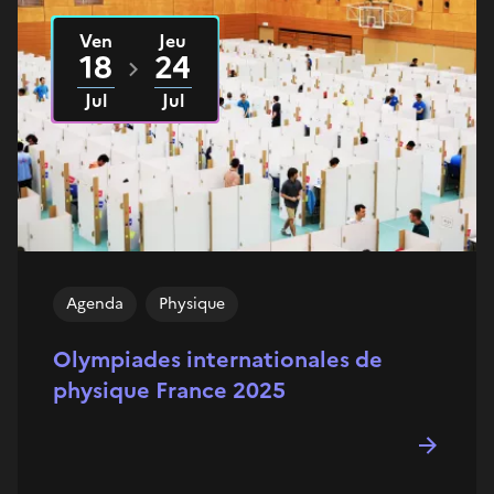
Ven
Jeu
Du
2025
au
2025
18
24
Jul
Jul
Agenda
Physique
Olympiades internationales de
physique France 2025