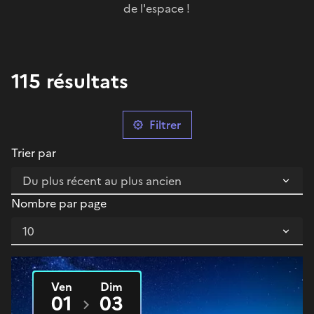
de l'espace !
115 résultats
Filtrer
Trier par
Nombre par page
Ven
Dim
Du
2025
au
2025
01
03