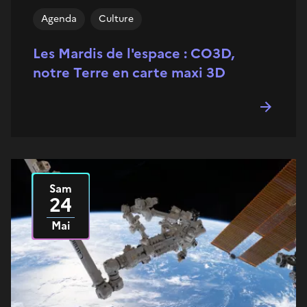
Agenda
Culture
Les Mardis de l'espace : CO3D,
notre Terre en carte maxi 3D
Sam
Le
2025
24
Mai