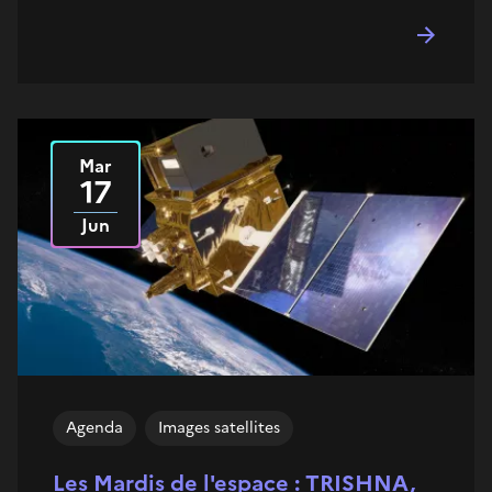
Mar
Le
2025
17
Jun
Agenda
Images satellites
Les Mardis de l'espace : TRISHNA,