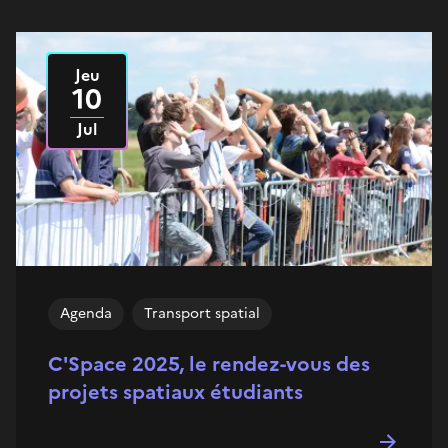
Jeu
Le
2025
10
Jul
Agenda
Transport spatial
C'Space 2025, le rendez-vous des
projets spatiaux étudiants