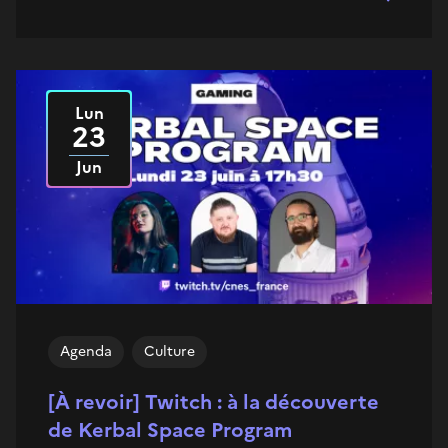
Lun
Le
2025
23
Jun
Agenda
Culture
[À revoir] Twitch : à la découverte
de Kerbal Space Program