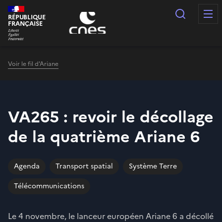
Panneau de gestion des cookies
Recherc
RÉPUBLIQUE
FRANÇAISE
Voir le fil d'Ariane
VA265 : revoir le décollage
de la quatrième Ariane 6
Agenda
Transport spatial
Système Terre
Télécommunications
Le 4 novembre, le lanceur européen Ariane 6 a décollé