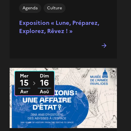
Agenda
Culture
Exposition « Lune, Préparez,
Explorez, Rêvez ! »
Mer
Dim
Du
2026
au
2026
15
16
Avr
Aoû