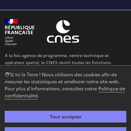
RÉPUBLIQUE
FRANÇAISE
A la fois agence de programme, centre technique et
opérateur spatial, le CNES réunit toutes les fonctions
permettant au gouvernement français de définir et mettre
🧑‍🚀 Ici la Terre ! Nous utilisons des cookies afin de
en œuvre sa stratégie spatiale.
mesurer les statistiques et améliorer notre site web.
Pour plus d'informations, consultez notre
Politique de
legifrance.gouv.fr
gouvernement.fr
confidentialité
.
service-public.fr
data.gouv.fr
Tout accepter
Accessibilité : partiellement conforme
Mentions légales
Politique de
confidentialité
Gestion des cookies
Contact
Centre spatial