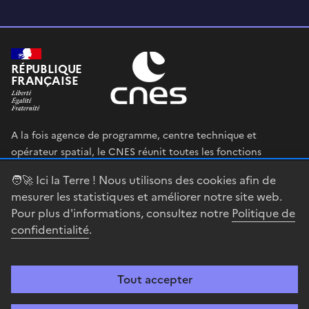
RÉPUBLIQUE
FRANÇAISE
A la fois agence de programme, centre technique et
opérateur spatial, le CNES réunit toutes les fonctions
permettant au gouvernement français de définir et mettre
🧑‍🚀 Ici la Terre ! Nous utilisons des cookies afin de
en œuvre sa stratégie spatiale.
mesurer les statistiques et améliorer notre site web.
Pour plus d'informations, consultez notre
Politique de
legifrance.gouv.fr
gouvernement.fr
confidentialité
.
service-public.fr
data.gouv.fr
Tout accepter
Accessibilité : partiellement conforme
Mentions légales
Politique de