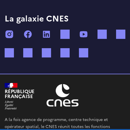
La galaxie CNES
Instagram
Facebook
LinkedIn
TikTok
YouTube
Twitch
Bluesky
Mastodon
X (ex Twitter)
WhatsApp
Spotify
RÉPUBLIQUE
FRANÇAISE
A la fois agence de programme, centre technique et
opérateur spatial, le CNES réunit toutes les fonctions