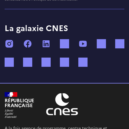
La galaxie CNES
Instagram
Facebook
LinkedIn
TikTok
YouTube
Twitch
Bluesky
Mastodon
X (ex Twitter)
WhatsApp
Spotify
RÉPUBLIQUE
FRANÇAISE
A la fois agence de programme, centre technique et