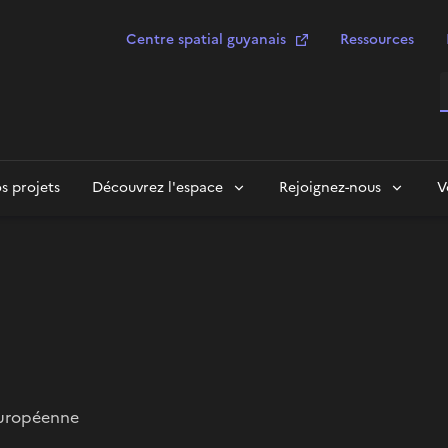
Centre spatial guyanais
Ressources
R
s projets
Découvrez l'espace
Rejoignez-nous
V
européenne