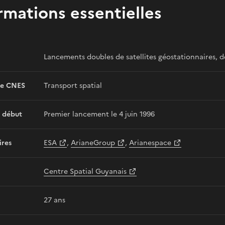
rmations essentielles
Lancements doubles de satellites géostationnaires, de
e CNES
Transport spatial
 début
Premier lancement le 4 juin 1996
ires
ESA
,
ArianeGroup
,
Arianespace
Centre Spatial Guyanais
27 ans