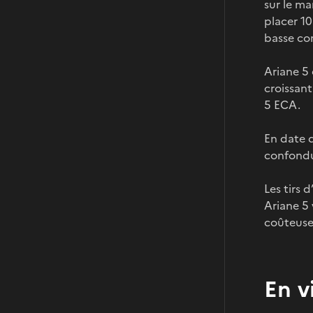
sur le ma
placer 1
basse co
Ariane 5 
croissant
5 ECA.
En date d
confondue
Les tirs 
Ariane 5
coûteuse
En v