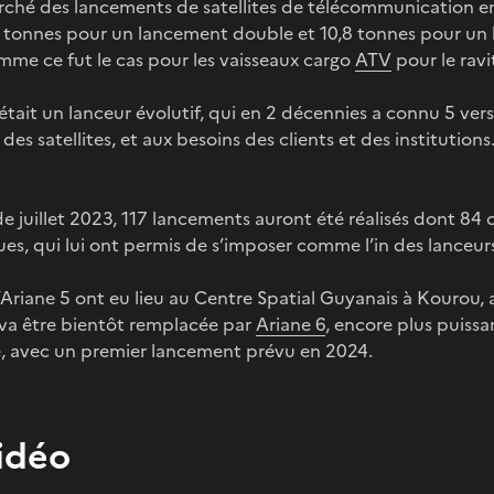
rché des lancements de satellites de télécommunication en o
0 tonnes pour un lancement double et 10,8 tonnes pour un l
mme ce fut le cas pour les vaisseaux cargo
ATV
pour le ravi
était un lanceur évolutif, qui en 2 décennies a connu 5 ver
 des satellites, et aux besoins des clients et des institution
e juillet 2023, 117 lancements auront été réalisés dont 84
s, qui lui ont permis de s’imposer comme l’in des lanceurs
d’Ariane 5 ont eu lieu au Centre Spatial Guyanais à Kourou,
 va être bientôt remplacée par
Ariane 6
, encore plus puissa
, avec un premier lancement prévu en 2024.
idéo