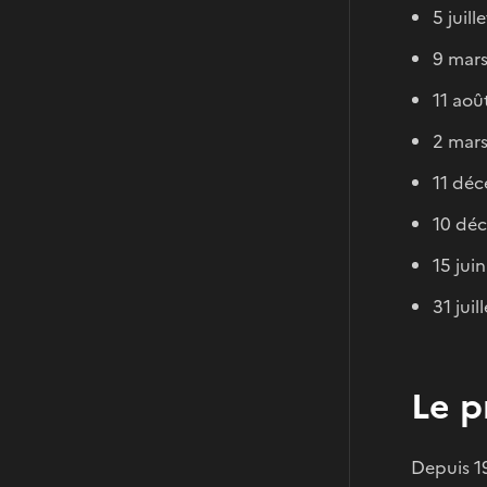
5 juil
9 mars
11 aoû
2 mars
11 déc
10 déc
15 jui
31 jui
Le p
Depuis 19