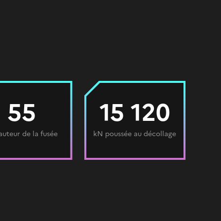
55
15 120
uteur de la fusée
kN poussée au décollage