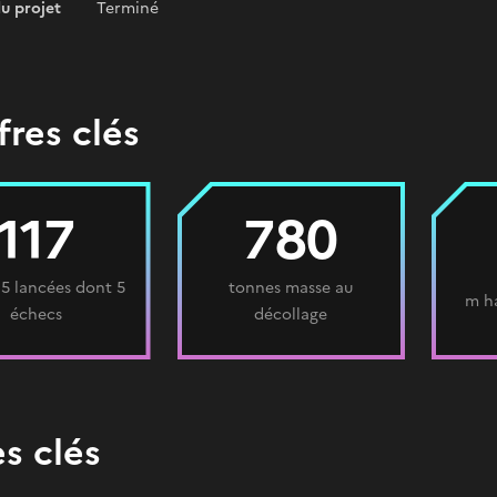
du projet
Terminé
fres clés
117
780
 5 lancées dont 5
tonnes masse au
m ha
échecs
décollage
s clés