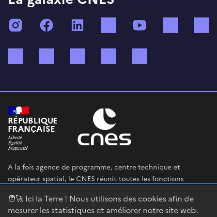
Instagram
Facebook
LinkedIn
TikTok
YouTube
Twitch
Bluesky
Mastodon
X (ex Twitter)
WhatsApp
Spotify
RÉPUBLIQUE
FRANÇAISE
A la fois agence de programme, centre technique et
opérateur spatial, le CNES réunit toutes les fonctions
permettant au gouvernement français de définir et mettre
🧑‍🚀 Ici la Terre ! Nous utilisons des cookies afin de
en œuvre sa stratégie spatiale.
mesurer les statistiques et améliorer notre site web.