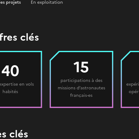
es projets
En exploitation
fres clés
15
40
participations à des
expertise en vols
expéri
missions d’astronautes
habités
opér
français-es
s clés