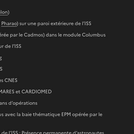
ilon
)
e
Pharao
) sur une paroi extérieure de l’ISS
pérée par le Cadmos) dans le module Columbus
r de l’ISS
g
S
ces CNES
S, MARES et CARDIOMED
 ans d’opérations
s avec la baie thématique EPM opérée par le
 de l’ISS ; Présence permanente d’astronautes