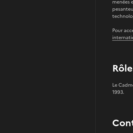
menées e
pesanteur
technolog
Pour accé
internati
Rôle
Le Cadmo
1993.
Con