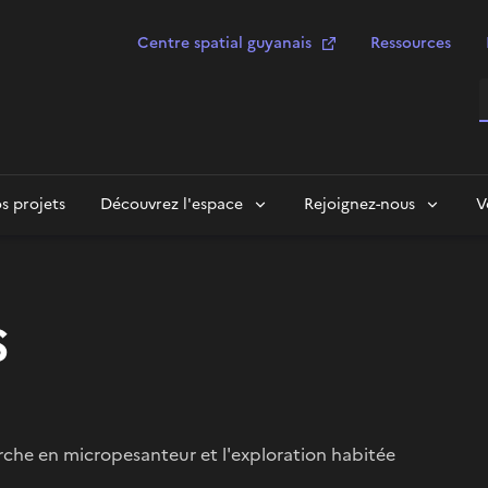
Centre spatial guyanais
Ressources
R
s projets
Découvrez l'espace
Rejoignez-nous
V
S
che en micropesanteur et l'exploration habitée