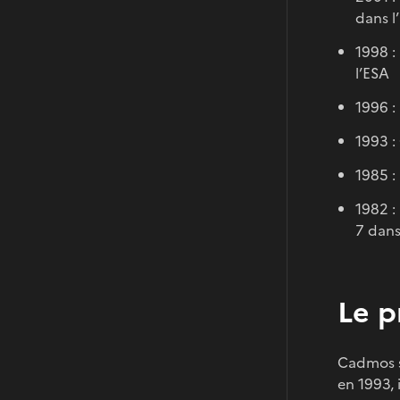
dans l
1998 :
l’ES
1996 :
1993 :
1985 :
1982 :
7 dans
Le p
Cadmos s
en 1993, 