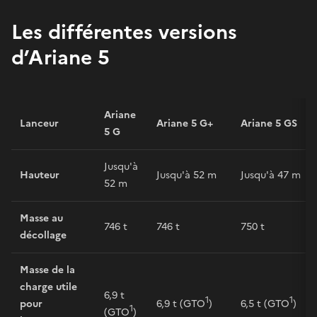
Les différentes versions
d’Ariane 5
Ariane
Lanceur
Ariane 5 G+
Ariane 5 GS
5 G
Jusqu'à
Hauteur
Jusqu'à 52 m
Jusqu'à 47 m
52 m
Masse au
746 t
746 t
750 t
décollage
Masse de la
charge utile
6,9 t
1
1
pour
6,9 t (GTO
)
6,5 t (GTO
)
1
(GTO
)