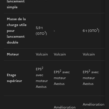
lancement
simple
Masse de la
charge utile
5,9 t
1
pour
-
6 t (GTO
)
1
(GTO
)
lancement
double
Moteur
Vulcain
Vulcain
Vulcain
2
EPS
2
2
EPS
avec
EPS
avec
Etage
avec
moteur
moteur
supérieur
moteur
Aestus
Aestus
Aestus
Amélioration
Amélioration