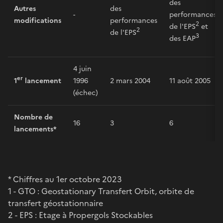
des
Autres
des
-
performances
modifications
performances
2
de l'EPS
et
2
de l'EPS
3
des EAP
4 juin
er
1
lancement
1996
2 mars 2004
11 août 2005
(échec)
Nombre de
16
3
6
lancements*
* Chiffres au 1er octobre 2023
1 - GTO : Geostationary Transfert Orbit, orbite de
transfert géostationnaire
2 - EPS : Etage à Propergols Stockables