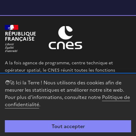
RÉPUBLIQUE
FRANÇAISE
A la fois agence de programme, centre technique et
opérateur spatial, le CNES réunit toutes les fonctions
permettant au gouvernement français de définir et mettre
🧑‍🚀 Ici la Terre ! Nous utilisons des cookies afin de
en œuvre sa stratégie spatiale.
mesurer les statistiques et améliorer notre site web.
Pour plus d'informations, consultez notre
Politique de
legifrance.gouv.fr
gouvernement.fr
confidentialité
.
service-public.fr
data.gouv.fr
Tout accepter
Accessibilité : partiellement conforme
Mentions légales
Politique de