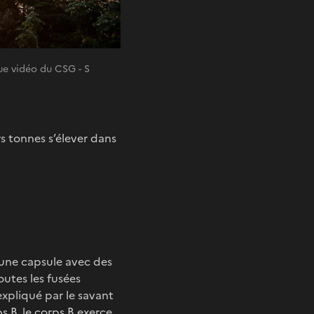
 vidéo du CSG - S
rs tonnes s’élever dans
 une capsule avec des
outes les fusées
expliqué par le savant
s B, le corps B exerce