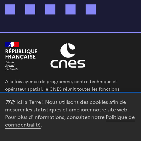
Bluesky
Mastodon
X (ex Twitter)
WhatsApp
Spotify
RÉPUBLIQUE
FRANÇAISE
A la fois agence de programme, centre technique et
opérateur spatial, le CNES réunit toutes les fonctions
permettant au gouvernement français de définir et mettre
🧑‍🚀 Ici la Terre ! Nous utilisons des cookies afin de
en œuvre sa stratégie spatiale.
mesurer les statistiques et améliorer notre site web.
Pour plus d'informations, consultez notre
Politique de
legifrance.gouv.fr
gouvernement.fr
confidentialité
.
service-public.fr
data.gouv.fr