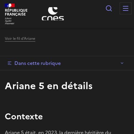
Panneau de gestion des cookies
Recherc
RÉPUBLIQUE
FRANÇAISE
Voir le fil d'Ariane
Dans cette rubrique
Ariane 5 en détails
Contexte
Ariane 5 était, en 2023, la dernière héritière du