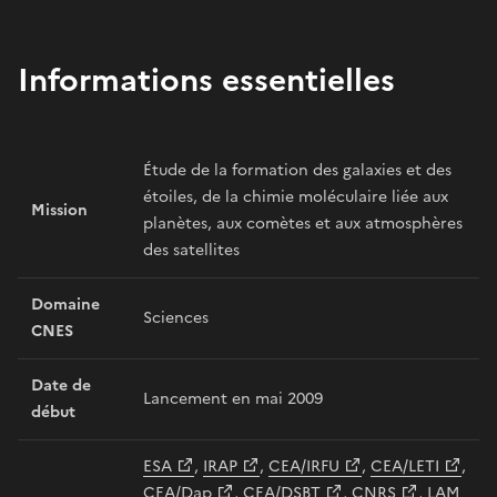
Informations essentielles
Étude de la formation des galaxies et des
étoiles, de la chimie moléculaire liée aux
Mission
planètes, aux comètes et aux atmosphères
des satellites
Domaine
Sciences
CNES
Date de
Lancement en mai 2009
début
ESA
,
IRAP
,
CEA/IRFU
,
CEA/LETI
,
CEA/Dap
,
CEA/DSBT
,
CNRS
,
LAM