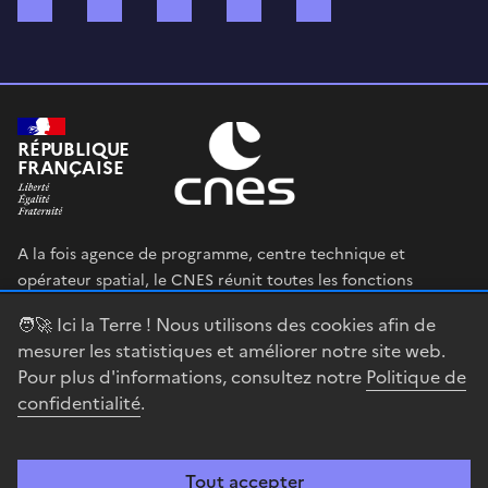
Bluesky
Mastodon
X (ex Twitter)
WhatsApp
Spotify
RÉPUBLIQUE
FRANÇAISE
A la fois agence de programme, centre technique et
opérateur spatial, le CNES réunit toutes les fonctions
permettant au gouvernement français de définir et mettre
🧑‍🚀 Ici la Terre ! Nous utilisons des cookies afin de
en œuvre sa stratégie spatiale.
mesurer les statistiques et améliorer notre site web.
Pour plus d'informations, consultez notre
Politique de
legifrance.gouv.fr
gouvernement.fr
confidentialité
.
service-public.fr
data.gouv.fr
Tout accepter