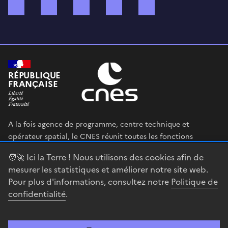
Bluesky
Mastodon
X (ex Twitter)
WhatsApp
Spotify
RÉPUBLIQUE
FRANÇAISE
A la fois agence de programme, centre technique et
opérateur spatial, le CNES réunit toutes les fonctions
permettant au gouvernement français de définir et mettre
🧑‍🚀 Ici la Terre ! Nous utilisons des cookies afin de
en œuvre sa stratégie spatiale.
mesurer les statistiques et améliorer notre site web.
Pour plus d'informations, consultez notre
Politique de
legifrance.gouv.fr
gouvernement.fr
confidentialité
.
service-public.fr
data.gouv.fr