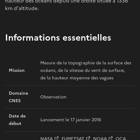
hauteur des océans depuis une orbite située à 1336
km d'altitude.
Informations essentielles
Mesure de la topographie de la surface des
Mission
océans, de la vitesse du vent de surface,
de la hauteur moyenne des vagues
Domaine
Observation
CNES
Date de
Lancement le 17 janvier 2016
début
NASA
,
EUMETSAT
,
NOAA
,
OCA