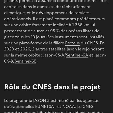
Jason-3 permet d'assurer la continuité de ces mesures,
capitales dans le contexte du réchauffement
climatique, et le développement de services
opérationnels. Il est placé comme ses prédécesseurs
sur une orbite fortement inclinée à 1 336 km lui
permettant de survoler 95 % des océans libres de
glace tous les 10 jours. Ses instruments sont installés
sur une plate-forme de la filière
Proteus
du CNES. En
2020 et 2026, 2 autres satellites Jason le rejoindront
sur la même orbite : Jason-CS-A/
Sentinel-6A
et Jason-
CS-B/
Sentinel-6B
.
Rôle du CNES dans le projet
Le programme JASON-3 est mené par les agences
opérationnelles EUMETSAT et NOAA. Le CNES
apporte une contribution en nature et agit comme