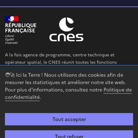
RÉPUBLIQUE
FRANÇAISE
A la fois agence de programme, centre technique et
opérateur spatial, le CNES réunit toutes les fonctions
permettant au gouvernement français de définir et mettre
🧑‍🚀 Ici la Terre ! Nous utilisons des cookies afin de
en œuvre sa stratégie spatiale.
mesurer les statistiques et améliorer notre site web.
Pour plus d'informations, consultez notre
Politique de
legifrance.gouv.fr
gouvernement.fr
confidentialité
.
service-public.fr
data.gouv.fr
Tout accepter
Accessibilité : partiellement conforme
Mentions légales
Politique de
confidentialité
Gestion des cookies
Contact
Centre spatial
Tout refuser