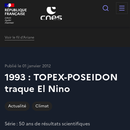
Panneau de gestion des cookies
Recherc
RÉPUBLIQUE
FRANÇAISE
Voir le fil d'Ariane
Publié le 01 janvier 2012
1993 : TOPEX-POSEIDON
traque El Nino
Actualité
Climat
Série : 50 ans de résultats scientifiques