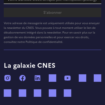
Votre adresse de messagerie est uniquement utilisée pour vous envoyer
la newsletter du CNES. Vous pouvez à tout moment utiliser le lien de
désabonnement intégré dans la newsletter. Pour en savoir plus sur la
gestion de vos données personnelles et pour exercer vos droits,
consultez notre Politique de confidentialité.
La galaxie CNES
Instagram
Facebook
LinkedIn
TikTok
YouTube
Twitch
Bluesky
Mastodon
X (ex Twitter)
WhatsApp
Spotify