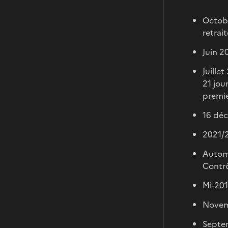
Octobr
retrai
Juin 2
Juille
21 jou
premie
16 déc
2021/2
Automn
Contr
Mi-201
Novem
Septe