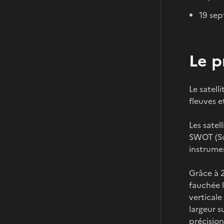
19 se
Le p
Le satell
fleuves e
Les satel
SWOT (Su
instrume
Grâce à 
fauchée l
verticale
largeur s
précision