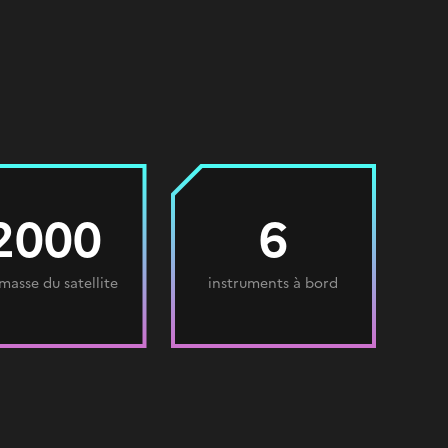
2000
6
 masse du satellite
instruments à bord