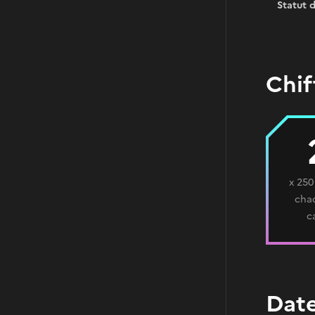
Statut 
Chif
x 250
chaq
c
Date