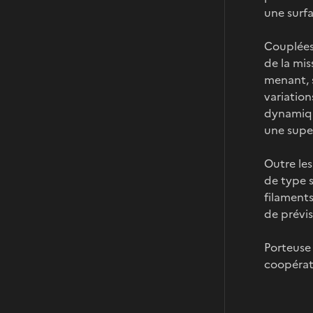
une surf
Couplées
de la mi
menant, s
variation
dynamiqu
une super
Outre le
de type 
filaments
de prévis
Porteuse 
coopérati