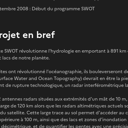
ptembre 2008 : Début du programme SWOT
rojet en bref
ite SWOT révolutionne l'hydrologie en emportant à 891 km d'
t lacs de notre planète.
lites ont révolutionné l'océanographie, ils bouleverseront 
rface Water and Ocean Topography) devrait en être la pie
nt de rupture technologique, un radar interférométrique
2 antennes radars situées aux extrémités d'un mât de 10 m,
arge de 120 km alors que les radars altimétriques actuels 
 du satellite. Cette large trace au sol permet d'accéder au
upérieure à 100 m, ainsi que des lacs et zones d’inondatio
 décimétrique, et de quantifier les pentes avec une précis