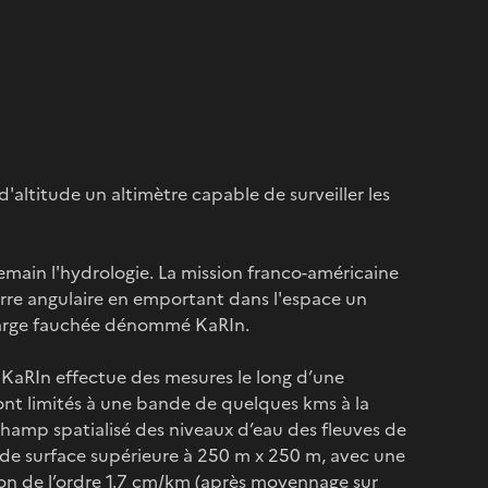
altitude un altimètre capable de surveiller les
demain l'hydrologie. La mission franco-américaine
rre angulaire en emportant dans l'espace un
 large fauchée dénommé KaRIn.
 KaRIn effectue des mesures le long d’une
sont limités à une bande de quelques kms à la
 champ spatialisé des niveaux d’eau des fleuves de
n de surface supérieure à 250 m x 250 m, avec une
ion de l’ordre 1.7 cm/km (après moyennage sur