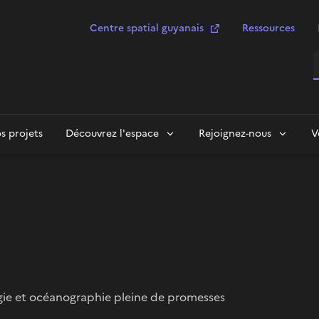
Centre spatial guyanais
Ressources
R
s projets
Découvrez l'espace
Rejoignez-nous
V
gie et océanographie pleine de promesses