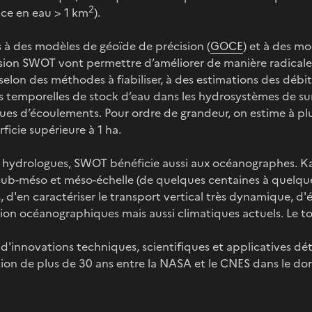
2
ace en eau > 1 km
).
 à des modèles de géoïde de précision (
GOCE
) et à des m
ssion SWOT vont permettre d’améliorer de manière radica
elon des méthodes à fiabiliser, à des estimations des débi
s temporelles de stock d’eau dans les hydrosystèmes de surf
es d’écoulements. Pour ordre de grandeur, on estime à plu
ficie supérieure à 1 ha.
s hydrologues, SWOT bénéficie aussi aux océanographes. KaR
sub-méso et méso-échelle (de quelques centaines à quelque
, d'en caractériser le transport vertical très dynamique, d'é
ion océanographiques mais aussi climatiques actuels. Le t
d'innovations techniques, scientifiques et applicatives dé
on de plus de 30 ans entre la NASA et le CNES dans le doma