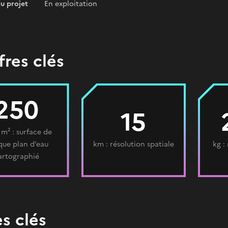
du projet
En exploitation
fres clés
250
15
 m² : surface de
ue plan d’eau
km : résolution spatiale
kg :
artographié
s clés