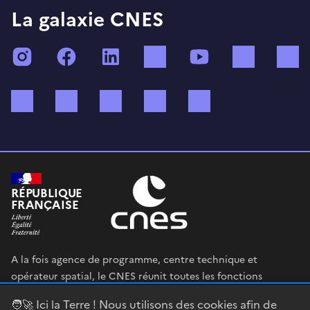
La galaxie CNES
Instagram
Facebook
LinkedIn
TikTok
YouTube
Twitch
Bluesky
Mastodon
X (ex Twitter)
WhatsApp
Spotify
RÉPUBLIQUE
FRANÇAISE
A la fois agence de programme, centre technique et
opérateur spatial, le CNES réunit toutes les fonctions
permettant au gouvernement français de définir et mettre
🧑‍🚀 Ici la Terre ! Nous utilisons des cookies afin de
en œuvre sa stratégie spatiale.