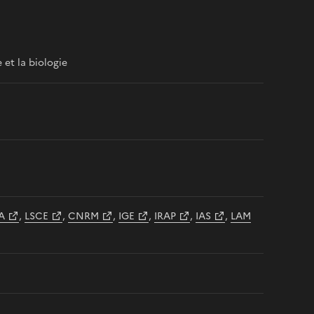
 et la biologie
A
,
LSCE
,
CNRM
,
IGE
,
IRAP
,
IAS
,
LAM