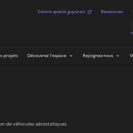
Centre spatial guyanais
Ressources
R
s projets
Découvrez l'espace
Rejoignez-nous
V
n de véhicules aérostatiques