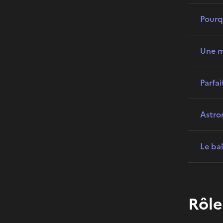
Pourq
Une m
Parfai
Astron
Le ba
Rôle