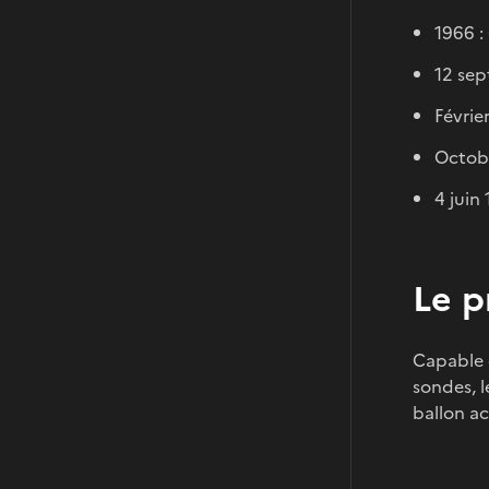
1966 :
12 sep
Févrie
Octobr
4 juin
Le p
Capable d
sondes, l
ballon ac