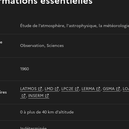
rmations essentielles
Étude de l’atmosphère, l'astrophysique, la météorologie
e
Observation, Sciences
1960
LATMOS
,
LMD
,
LPC2E
,
LERMA
,
GSMA
,
LO
ires
,
INSERM
0 à plus de 40 km d’altitude
Indéterminée