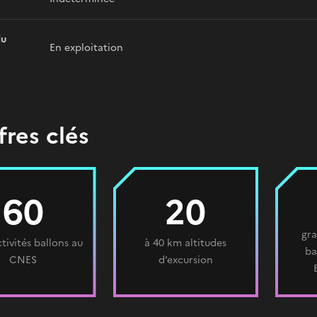
du
En exploitation
fres clés
60
20
gra
ctivités ballons au
à 40 km altitudes
ba
CNES
d’excursion