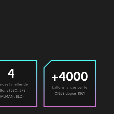
4
+4000
ndes familles de
ballons lancés par le
llons (BSO, BPS,
CNES depuis 1961
BALMAN, BLD)