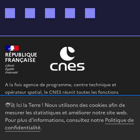
Bluesky
Mastodon
X (ex Twitter)
WhatsApp
Spotify
RÉPUBLIQUE
FRANÇAISE
A la fois agence de programme, centre technique et
opérateur spatial, le CNES réunit toutes les fonctions
permettant au gouvernement français de définir et mettre
🧑‍🚀 Ici la Terre ! Nous utilisons des cookies afin de
en œuvre sa stratégie spatiale.
mesurer les statistiques et améliorer notre site web.
Pour plus d'informations, consultez notre
Politique de
legifrance.gouv.fr
gouvernement.fr
confidentialité
.
service-public.fr
data.gouv.fr