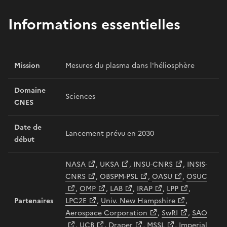
Informations essentielles
Mission
Mesures du plasma dans l'héliosphère
Domaine
Sciences
CNES
Date de
Lancement prévu en 2030
début
NASA
,
UKSA
,
INSU-CNRS
,
INSIS-
CNRS
,
OBSPM-PSL
,
OASU
,
OSUC
,
OMP
,
LAB
,
IRAP
,
LPP
,
Partenaires
LPC2E
,
Univ. New Hampshire
,
Aerospace Corporation
,
SwRI
,
SAO
,
UCB
,
Draper
,
MSSL
,
Imperial