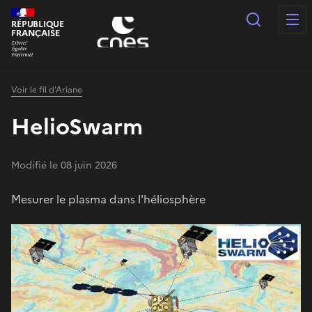
Panneau de gestion des cookies
Recherc
RÉPUBLIQUE
FRANÇAISE
Voir le fil d'Ariane
HelioSwarm
Modifié le 08 juin 2026
Mesurer le plasma dans l'héliosphère