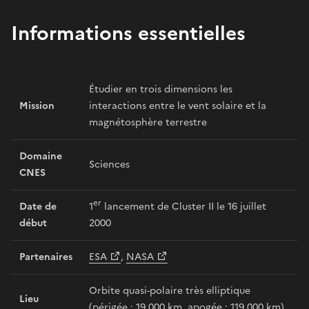
Informations essentielles
Étudier en trois dimensions les
Mission
interactions entre le vent solaire et la
magnétosphère terrestre
Domaine
Sciences
CNES
er
Date de
1
lancement de Cluster II le 16 juillet
début
2000
Partenaires
ESA
,
NASA
Orbite quasi-polaire très elliptique
Lieu
(périgée : 19 000 km, apogée : 119 000 km)