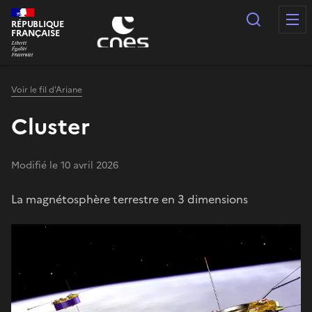
Panneau de gestion des cookies
Recherc
RÉPUBLIQUE
FRANÇAISE
Voir le fil d'Ariane
Cluster
Modifié le 10 avril 2026
La magnétosphère terrestre en 3 dimensions