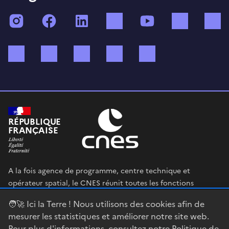
Instagram
Facebook
LinkedIn
TikTok
YouTube
Twitch
Bluesky
Mastodon
X (ex Twitter)
WhatsApp
Spotify
RÉPUBLIQUE
FRANÇAISE
A la fois agence de programme, centre technique et
opérateur spatial, le CNES réunit toutes les fonctions
permettant au gouvernement français de définir et mettre
🧑‍🚀 Ici la Terre ! Nous utilisons des cookies afin de
en œuvre sa stratégie spatiale.
mesurer les statistiques et améliorer notre site web.
Pour plus d'informations, consultez notre
Politique de