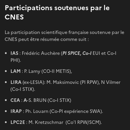
Participations soutenues par le
CNES
La participation scientifique française soutenue par le
CNES peut être résumée comme suit :
IAS
: Frédéric Auchère (
PI SPICE, Co-I
EUI et Co-I
PHI).
LAM
: P. Lamy (CO-II METIS),
LIRA
(ex-LESIA): M. Maksimovic (PI RPW), N Vilmer
(Co-I STIX).
CEA
:
A
-S. BRUN (Co-I STIX)
IRAP
: Ph. Louarn (Co-PI expérience SWA).
LPC2E
: M. Kretzschmar (Co'I RPW/SCM).