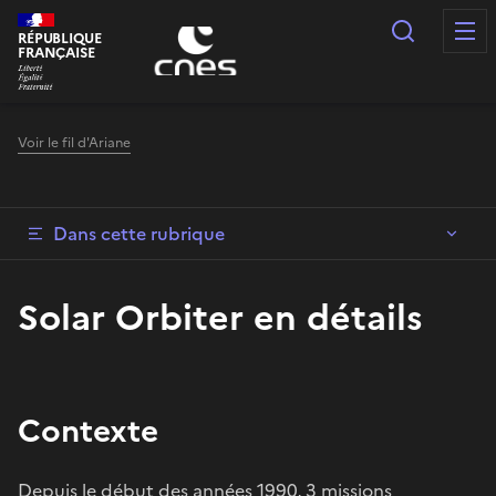
Panneau de gestion des cookies
Recherc
RÉPUBLIQUE
FRANÇAISE
Voir le fil d'Ariane
Dans cette rubrique
Solar Orbiter en détails
Contexte
Depuis le début des années 1990, 3 missions