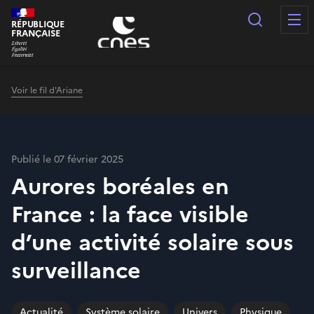
Panneau de gestion des cookies
Recherc
RÉPUBLIQUE
FRANÇAISE
Voir le fil d'Ariane
Publié le 07 février 2025
Aurores boréales en
France : la face visible
d’une activité solaire sous
surveillance
Actualité
Système solaire
Univers
Physique