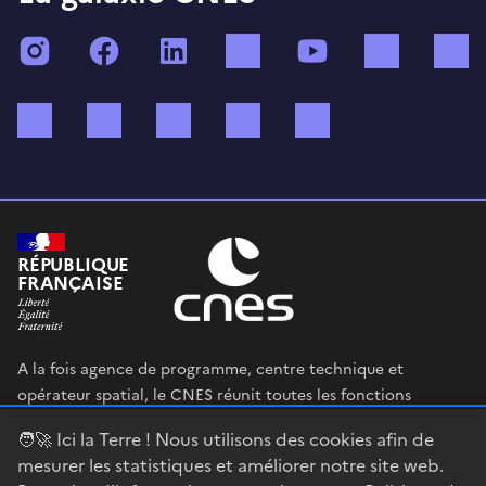
Instagram
Facebook
LinkedIn
TikTok
YouTube
Twitch
Bluesky
Mastodon
X (ex Twitter)
WhatsApp
Spotify
RÉPUBLIQUE
FRANÇAISE
A la fois agence de programme, centre technique et
opérateur spatial, le CNES réunit toutes les fonctions
permettant au gouvernement français de définir et mettre
🧑‍🚀 Ici la Terre ! Nous utilisons des cookies afin de
en œuvre sa stratégie spatiale.
mesurer les statistiques et améliorer notre site web.