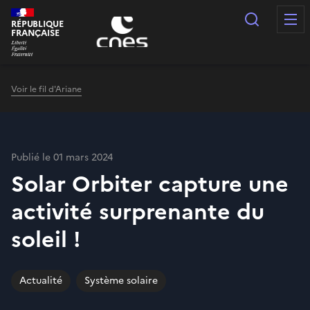
Panneau de gestion des cookies
Recherc
RÉPUBLIQUE
FRANÇAISE
Voir le fil d'Ariane
Publié le 01 mars 2024
Solar Orbiter capture une
activité surprenante du
soleil !
Actualité
Système solaire