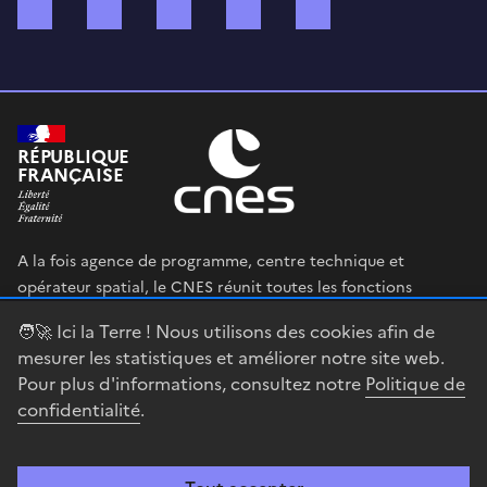
Bluesky
Mastodon
X (ex Twitter)
WhatsApp
Spotify
RÉPUBLIQUE
FRANÇAISE
A la fois agence de programme, centre technique et
opérateur spatial, le CNES réunit toutes les fonctions
permettant au gouvernement français de définir et mettre
🧑‍🚀 Ici la Terre ! Nous utilisons des cookies afin de
en œuvre sa stratégie spatiale.
mesurer les statistiques et améliorer notre site web.
Pour plus d'informations, consultez notre
Politique de
legifrance.gouv.fr
gouvernement.fr
confidentialité
.
service-public.fr
data.gouv.fr