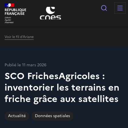
Panneau de gestion des cookies
Recherc
RÉPUBLIQUE
FRANÇAISE
Voir le fil d'Ariane
Publié le 11 mars 2026
SCO FrichesAgricoles :
inventorier les terrains en
friche grâce aux satellites
Actualité
Données spatiales