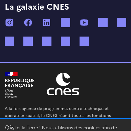
La galaxie CNES
Instagram
Facebook
LinkedIn
TikTok
YouTube
Twitch
Bluesky
Mastodon
X (ex Twitter)
WhatsApp
Spotify
RÉPUBLIQUE
FRANÇAISE
A la fois agence de programme, centre technique et
opérateur spatial, le CNES réunit toutes les fonctions
permettant au gouvernement français de définir et mettre
🧑‍🚀 Ici la Terre ! Nous utilisons des cookies afin de
en œuvre sa stratégie spatiale.