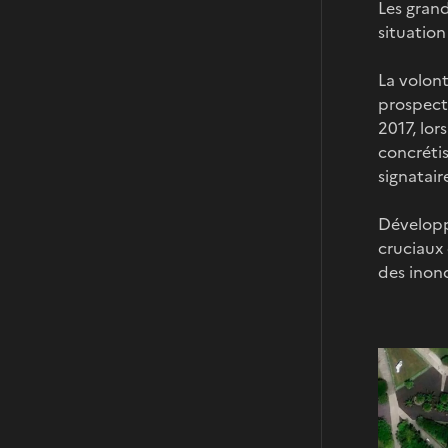
Les grand
situation
La volont
prospect
2017, lor
concrétis
signatair
Développé
cruciaux 
des inond