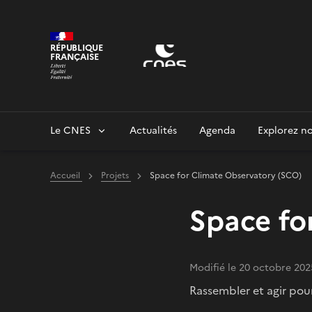
Panneau de gestion des cookies
RÉPUBLIQUE
FRANÇAISE
Le CNES
Actualités
Agenda
Explorez no
Accueil
Projets
Space for Climate Observatory (SCO)
Space fo
Modifié le 20 octobre 202
Rassembler et agir po