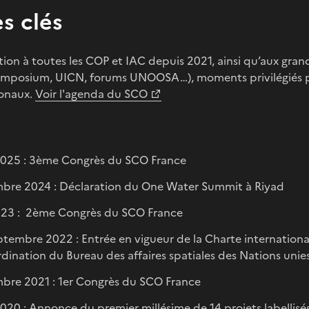
s clés
tion à toutes les COP et IAC depuis 2021, ainsi qu’aux gra
ymposium, UICN, forums UNOOSA…), moments privilégiés po
ionaux.
Voir l'agenda du SCO
2025 : 3ème Congrès du SCO France
bre 2024 : Déclaration du One Water Summit à Riyad
023 : 2ème Congrès du SCO France
ptembre 2022 : Entrée en vigueur de la Charte internation
rdination du Bureau des affaires spatiales des Nations un
re 2021 : 1er Congrès du SCO France
020 : Annonce du premier millésime de 14 projets labellis