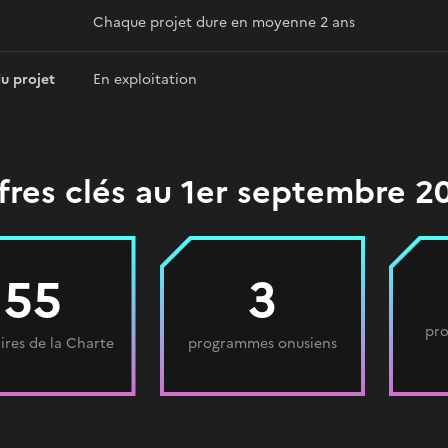
Chaque projet dure en moyenne 2 ans
du projet
En exploitation
fres clés au 1er septembre 2
55
3
pro
ires de la Charte
programmes onusiens