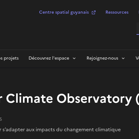
Centre spatial guyanais
Ressources
R
s projets
Découvrez l'espace
Rejoignez-nous
V
r Climate Observatory 
5
ur s’adapter aux impacts du changement climatique