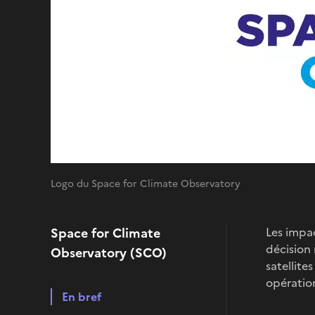
Logo du Space for Climate Observatory
Space for Climate
Les impa
décision 
Observatory (SCO)
satellite
opération
En bref