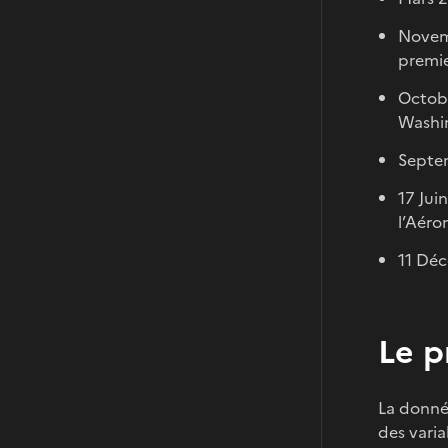
Novemb
premie
Octobr
Washi
Septem
17 Jui
l’Aéro
11 Déc
Le p
La donné
des vari