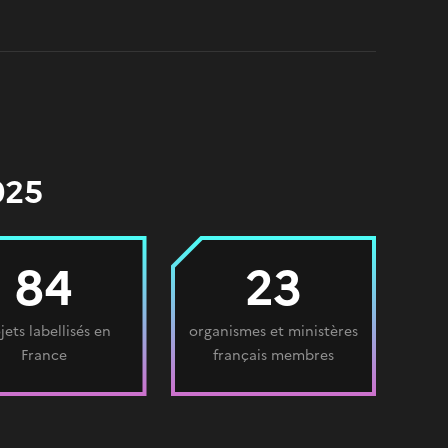
025
84
23
jets labellisés en
organismes et ministères
France
français membres