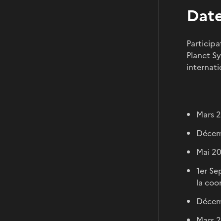
Date
Participa
Planet S
internat
Mars 
Décem
Mai 2
1er Se
la coo
Décemb
Mars 2