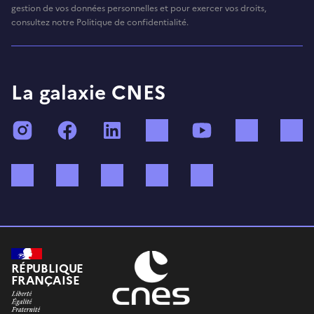
gestion de vos données personnelles et pour exercer vos droits,
consultez notre Politique de confidentialité.
La galaxie CNES
Instagram
Facebook
LinkedIn
TikTok
YouTube
Twitch
Bluesky
Mastodon
X (ex Twitter)
WhatsApp
Spotify
RÉPUBLIQUE
FRANÇAISE