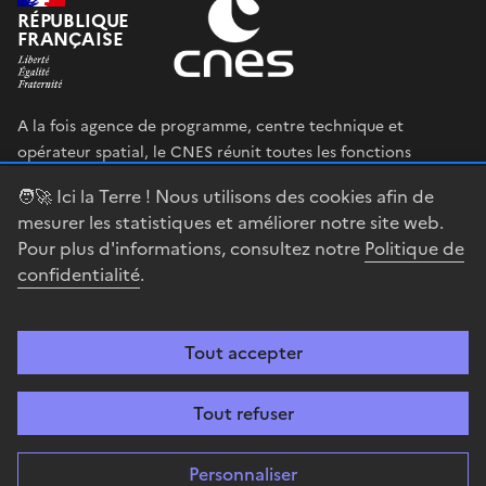
RÉPUBLIQUE
FRANÇAISE
A la fois agence de programme, centre technique et
opérateur spatial, le CNES réunit toutes les fonctions
permettant au gouvernement français de définir et mettre
🧑‍🚀 Ici la Terre ! Nous utilisons des cookies afin de
en œuvre sa stratégie spatiale.
mesurer les statistiques et améliorer notre site web.
Pour plus d'informations, consultez notre
Politique de
legifrance.gouv.fr
gouvernement.fr
confidentialité
.
service-public.fr
data.gouv.fr
Tout accepter
Accessibilité : partiellement conforme
Mentions légales
Politique de
confidentialité
Gestion des cookies
Contact
Centre spatial
Tout refuser
guyanais
Personnaliser
Sauf mention explicite de propriété intellectuelle détenue par des tiers,