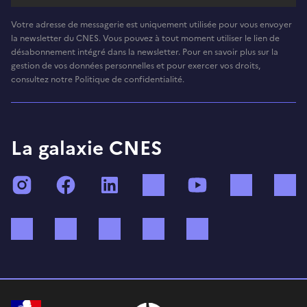
Votre adresse de messagerie est uniquement utilisée pour vous envoyer
la newsletter du CNES. Vous pouvez à tout moment utiliser le lien de
désabonnement intégré dans la newsletter. Pour en savoir plus sur la
gestion de vos données personnelles et pour exercer vos droits,
consultez notre Politique de confidentialité.
La galaxie CNES
Instagram
Facebook
LinkedIn
TikTok
YouTube
Twitch
Bluesky
Mastodon
X (ex Twitter)
WhatsApp
Spotify