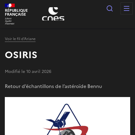
Panneau de gestion des cookies
Recherc
RÉPUBLIQUE
FRANÇAISE
Voir le fil d'Ariane
OSIRIS
Modifié le 10 avril 2026
Retour d’échantillons de l’astéroïde Bennu