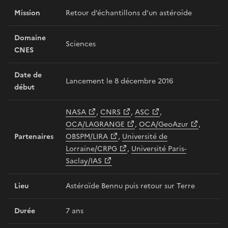
Mission
Retour d’échantillons d’un astéroïde
Domaine
Sciences
CNES
Date de
Lancement le 8 décembre 2016
début
NASA
,
CNRS
,
ASC
,
OCA/LAGRANGE
,
OCA/GeoAzur
,
Partenaires
OBSPM/LIRA
,
Université de
Lorraine/CRPG
,
Université Paris-
Saclay/IAS
Lieu
Astéroïde Bennu puis retour sur Terre
Durée
7 ans