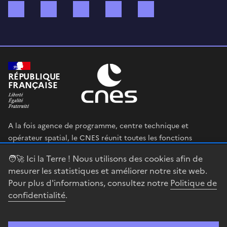
Bluesky
Mastodon
X (ex Twitter)
WhatsApp
Spotify
RÉPUBLIQUE
FRANÇAISE
A la fois agence de programme, centre technique et
opérateur spatial, le CNES réunit toutes les fonctions
permettant au gouvernement français de définir et mettre
🧑‍🚀 Ici la Terre ! Nous utilisons des cookies afin de
en œuvre sa stratégie spatiale.
mesurer les statistiques et améliorer notre site web.
Pour plus d'informations, consultez notre
Politique de
legifrance.gouv.fr
gouvernement.fr
confidentialité
.
service-public.fr
data.gouv.fr