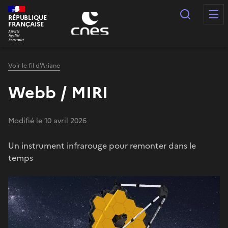
Panneau de gestion des cookies
Recherc
RÉPUBLIQUE
FRANÇAISE
Voir le fil d'Ariane
Webb / MIRI
Modifié le 10 avril 2026
Un instrument infrarouge pour remonter dans le
temps