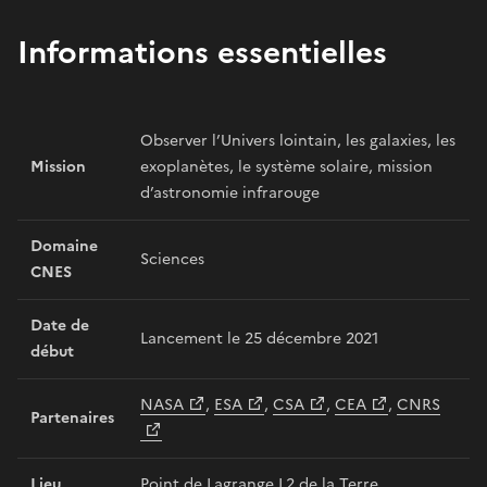
Informations essentielles
Observer l’Univers lointain, les galaxies, les
Mission
exoplanètes, le système solaire, mission
d’astronomie infrarouge
Domaine
Sciences
CNES
Date de
Lancement le 25 décembre 2021
début
NASA
,
ESA
,
CSA
,
CEA
,
CNRS
Partenaires
Lieu
Point de Lagrange L2 de la Terre