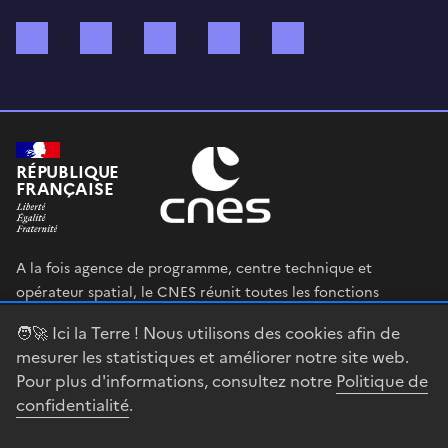
Bluesky
Mastodon
X (ex Twitter)
WhatsApp
Spotify
RÉPUBLIQUE
FRANÇAISE
A la fois agence de programme, centre technique et
opérateur spatial, le CNES réunit toutes les fonctions
permettant au gouvernement français de définir et mettre
🧑‍🚀 Ici la Terre ! Nous utilisons des cookies afin de
en œuvre sa stratégie spatiale.
mesurer les statistiques et améliorer notre site web.
Pour plus d'informations, consultez notre
Politique de
legifrance.gouv.fr
gouvernement.fr
confidentialité
.
service-public.fr
data.gouv.fr