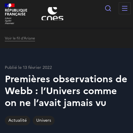
Panneau de gestion des cookies
Recherc
RÉPUBLIQUE
FRANÇAISE
Voir le fil d'Ariane
Publié le 13 février 2022
Premières observations de
Webb : l’Univers comme
on ne l’avait jamais vu
Actualité
Univers