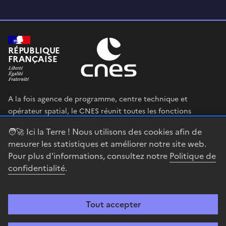
RÉPUBLIQUE
FRANÇAISE
A la fois agence de programme, centre technique et
opérateur spatial, le CNES réunit toutes les fonctions
permettant au gouvernement français de définir et mettre
🧑‍🚀 Ici la Terre ! Nous utilisons des cookies afin de
en œuvre sa stratégie spatiale.
mesurer les statistiques et améliorer notre site web.
Pour plus d'informations, consultez notre
Politique de
legifrance.gouv.fr
gouvernement.fr
confidentialité
.
service-public.fr
data.gouv.fr
Tout accepter
Accessibilité : partiellement conforme
Mentions légales
Politique de