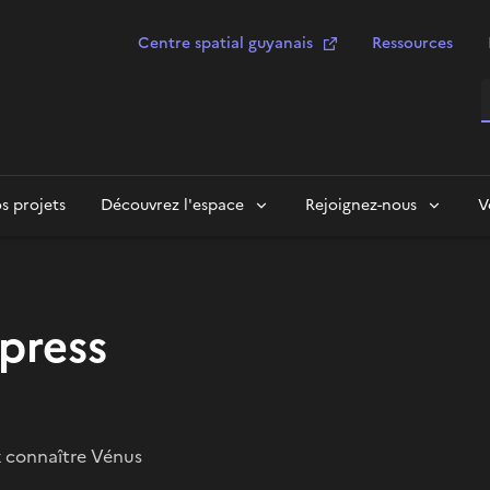
Centre spatial guyanais
Ressources
R
s projets
Découvrez l'espace
Rejoignez-nous
V
press
x connaître Vénus