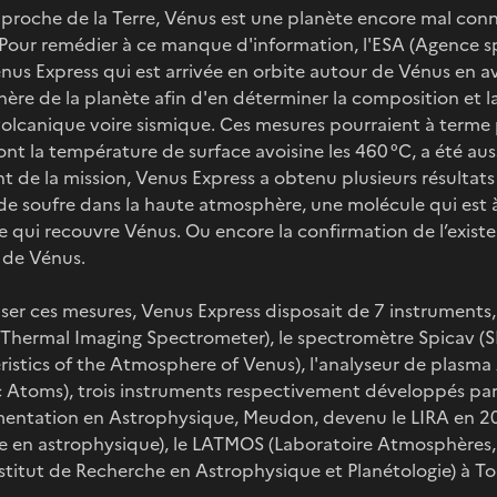
 proche de la Terre, Vénus est une planète encore mal co
Pour remédier à ce manque d'information, l'ESA (Agence s
us Express qui est arrivée en orbite autour de Vénus en avr
ère de la planète afin d'en déterminer la composition et la
 volcanique voire sismique. Ces mesures pourraient à term
nt la température de surface avoisine les 460 °C, a été aussi
t de la mission, Venus Express a obtenu plusieurs résulta
e soufre dans la haute atmosphère, une molécule qui est à
ue qui recouvre Vénus. Ou encore la confirmation de l’exis
 de Vénus.
iser ces mesures, Venus Express disposait de 7 instruments,
 Thermal Imaging Spectrometer), le spectromètre Spicav (SP
ristics of the Atmosphere of Venus), l'analyseur de plasma
 Atoms), trois instruments respectivement développés par 
mentation en Astrophysique, Meudon, devenu le LIRA en 20
e en astrophysique), le LATMOS (Laboratoire Atmosphères, 
nstitut de Recherche en Astrophysique et Planétologie) à To