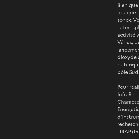
Bien que
opaque. 
sonde Ven
l'atmosph
activité
Vénus, do
lancemen
dioxyde d
sulfuriq
pôle Sud
Pour réal
InfraRed
Characte
Energetic
d’Instru
recherch
l'IRAP (I