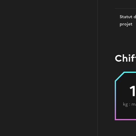
Statut 
projet
Chif
kg : m