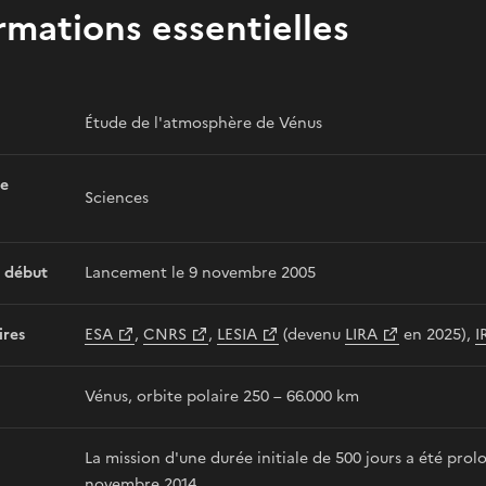
rmations essentielles
Étude de l'atmosphère de Vénus
e
Sciences
 début
Lancement le 9 novembre 2005
ires
ESA
,
CNRS
,
LESIA
(devenu
LIRA
en 2025),
I
Vénus, orbite polaire 250 – 66.000 km
La mission d'une durée initiale de 500 jours a été prol
novembre 2014