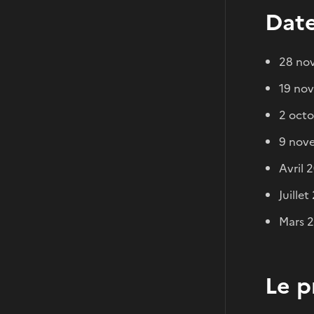
Date
28 nov
19 nov
2 octo
9 nove
Avril 
Juille
Mars 2
Le p