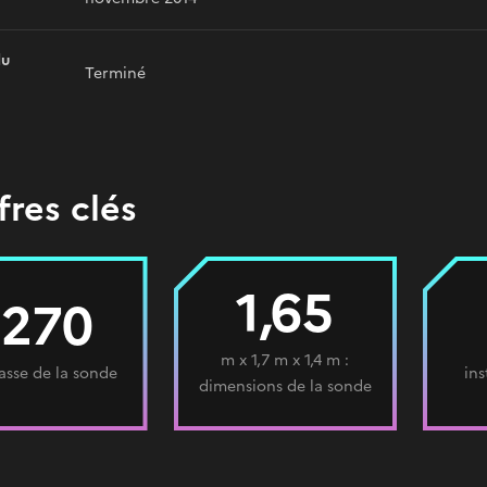
du
Terminé
fres clés
1,65
1270
m x 1,7 m x 1,4 m :
asse de la sonde
in
dimensions de la sonde