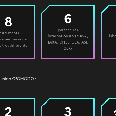
6
8
partenaires
nstruments
internationaux (NASA,
lab
lémentaires de
JAXA, CNES, CSA, ASI,
 très différente
DLR)
mission C²OMODO :
2
3