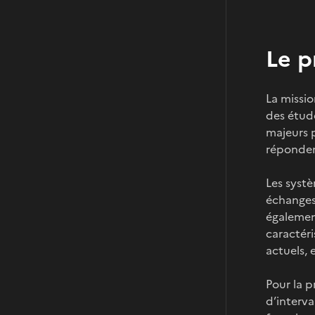
Le p
La missi
des étude
majeurs p
réponden
Les systè
échanges 
également
caractér
actuels, 
Pour la p
d’interva