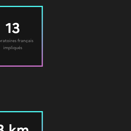
13
oratoires français
impliqués
3 km