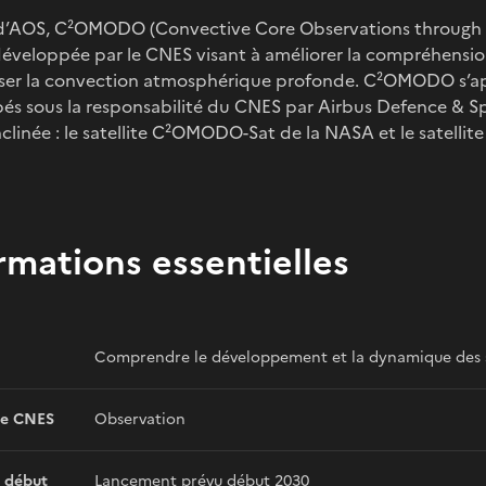
 d’AOS, C²OMODO (Convective Core Observations through M
développée par le CNES visant à améliorer la compréhension
iser la convection atmosphérique profonde. C²OMODO s’ap
és sous la responsabilité du CNES par Airbus Defence & Sp
inclinée : le satellite C²OMODO-Sat de la NASA et le satelli
rmations essentielles
Comprendre le développement et la dynamique des 
e CNES
Observation
 début
Lancement prévu début 2030