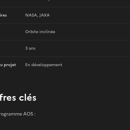
ires
NASA, JAXA
Orbite inclinée
3 ans
du projet
En développement
fres clés
programme AOS :