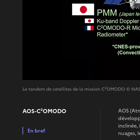
Le tandem de satellites de la mission C²OMODO © NA
AOS-C²OMODO
AOS (Atm
développe
inclinée,
En bref
nuages, l