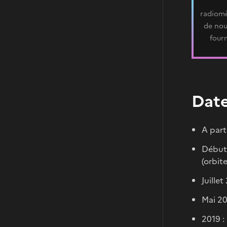
radiomè
de nou
four
Date
A part
Début
(orbite
Juille
Mai 20
2019 :