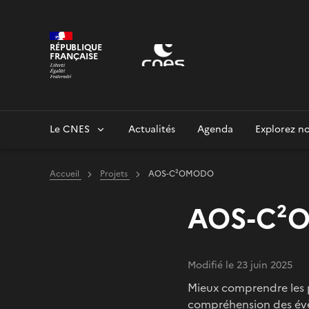
Panneau de gestion des cookies
RÉPUBLIQUE
FRANÇAISE
Le CNES
Actualités
Agenda
Explorez no
Accueil
Projets
AOS-C²OMODO
AOS-C²
Modifié le 23 juin 2025
Mieux comprendre les ph
compréhension des év