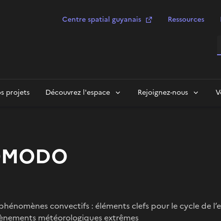
Centre spatial guyanais
Ressources
R
s projets
Découvrez l'espace
Rejoignez-nous
V
OMODO
énomènes convectifs : éléments clefs pour le cycle de l’eau
ènements météorologiques extrêmes