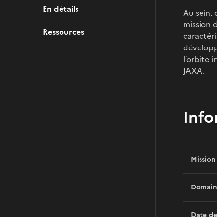
En détails
Au sein,
mission 
Ressources
caractér
développ
l’orbite 
JAXA.
Info
Mission
Domain
Date de