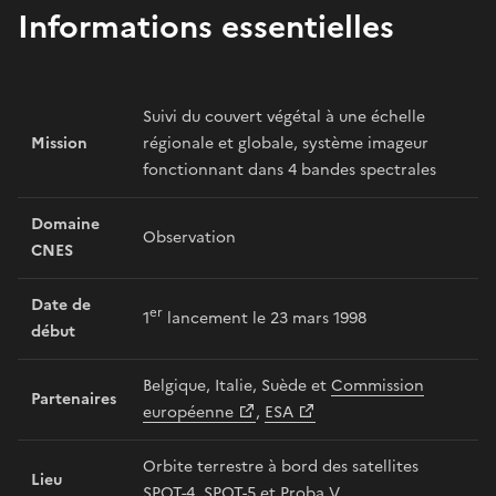
Informations essentielles
Suivi du couvert végétal à une échelle
Mission
régionale et globale, système imageur
fonctionnant dans 4 bandes spectrales
Domaine
Observation
CNES
Date de
er
1
lancement le 23 mars 1998
début
Belgique, Italie, Suède et
Commission
Partenaires
européenne
,
ESA
Orbite terrestre à bord des satellites
Lieu
SPOT-4, SPOT-5 et Proba V