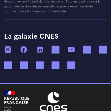
désabonnement intégré dans la newsletter. Pour en savoir plus sur la
gestion de vos données personnelles et pour exercer vos droits,
consultez notre Politique de confidentialité.
La galaxie CNES
Instagram
Facebook
LinkedIn
TikTok
YouTube
Twitch
Bluesky
Mastodon
X (ex Twitter)
WhatsApp
Spotify
RÉPUBLIQUE
FRANÇAISE