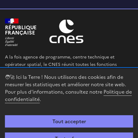
RÉPUBLIQUE
FRANÇAISE
A la fois agence de programme, centre technique et
opérateur spatial, le CNES réunit toutes les fonctions
permettant au gouvernement français de définir et mettre
🧑‍🚀 Ici la Terre ! Nous utilisons des cookies afin de
en œuvre sa stratégie spatiale.
mesurer les statistiques et améliorer notre site web.
Pour plus d'informations, consultez notre
Politique de
legifrance.gouv.fr
gouvernement.fr
confidentialité
.
service-public.fr
data.gouv.fr
Tout accepter
Accessibilité : partiellement conforme
Mentions légales
Politique de
confidentialité
Gestion des cookies
Contact
Centre spatial